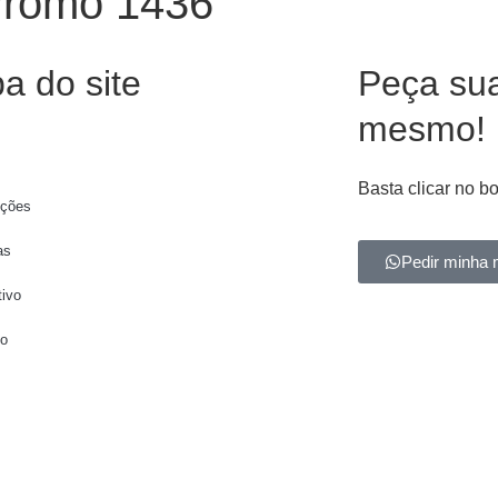
Promo 1436
a do site
Peça su
mesmo!
Basta clicar no b
ções
as
Pedir minha 
tivo
to