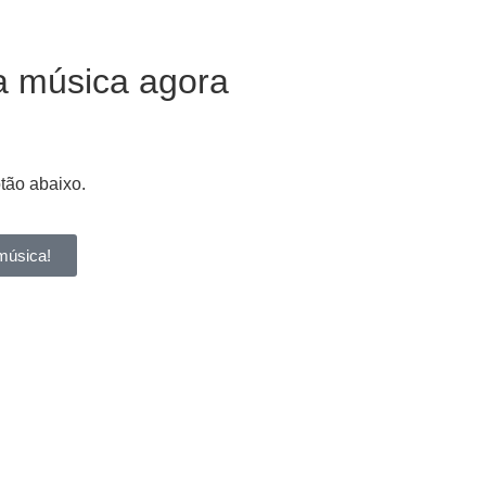
a música agora
otão abaixo.
música!