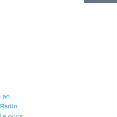
 ao
 Rádio
 e ouça