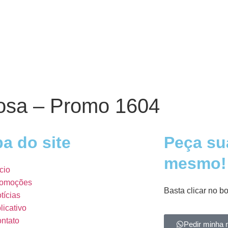
osa – Promo 1604
a do site
Peça su
mesmo!
ício
omoções
Basta clicar no b
tícias
licativo
ntato
Pedir minha 