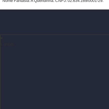
Nome Fantasia: A Queridinha. CNPJ: 02.634.169/0001-29.
Contato