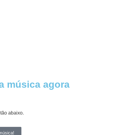
a música agora
otão abaixo.
música!