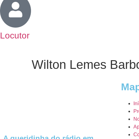
Locutor
Wilton Lemes Barb
Map
In
Pr
No
Ap
Co
A queridinha do rádio em