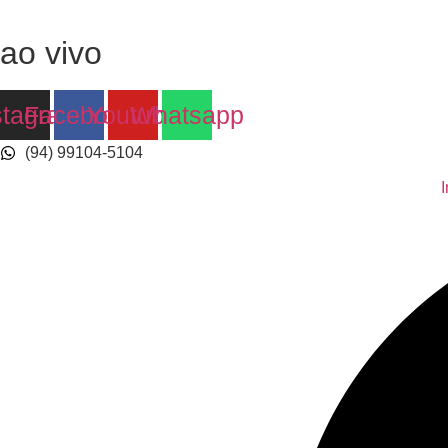
Ir
para
ao vivo
o
conteúdo
stagram
Facebook
Youtube
Whatsapp
(94) 99104-5104
I