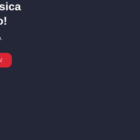
sica
o!
.
!