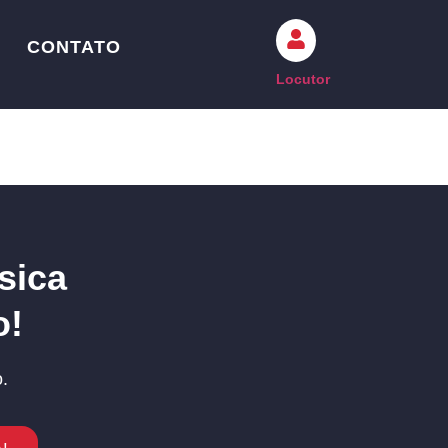
CONTATO
Locutor
sica
o!
.