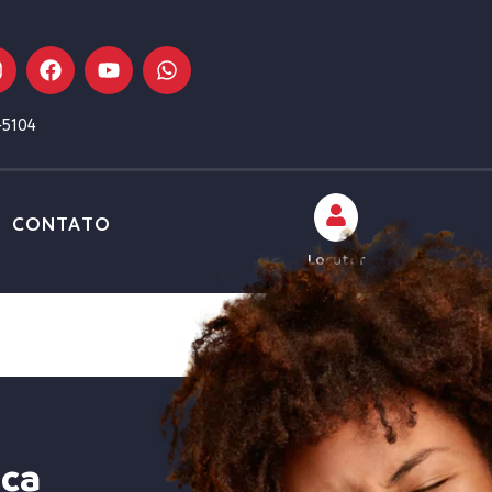
-5104
CONTATO
Locutor
ica