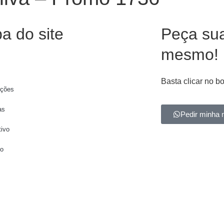
a do site
Peça su
mesmo!
Basta clicar no b
ções
as
Pedir minha 
tivo
to