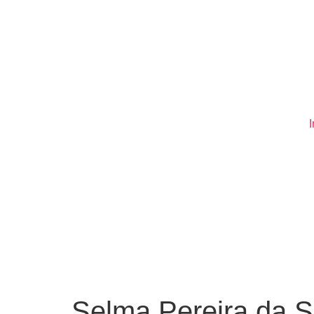
I
Selma Pereira da S