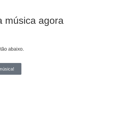
a música agora
otão abaixo.
música!