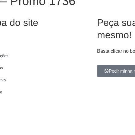
a – Promo 1736
a do site
Peça su
mesmo!
Basta clicar no b
ções
as
Pedir minha 
tivo
to