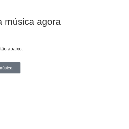
a música agora
otão abaixo.
música!