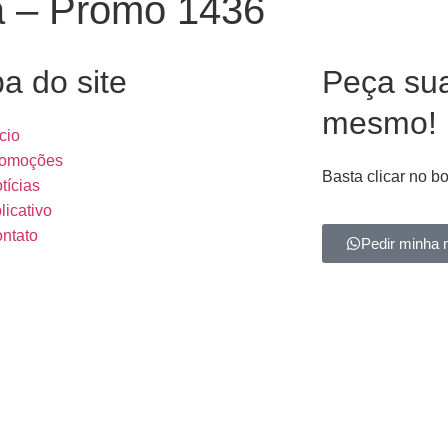
a – Promo 1436
a do site
Peça su
mesmo!
ício
omoções
Basta clicar no b
tícias
licativo
ntato
Pedir minha 