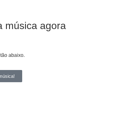
a música agora
otão abaixo.
música!