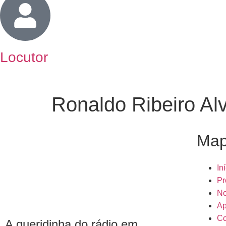
Locutor
Ronaldo Ribeiro Al
Map
In
Pr
No
Ap
Co
A queridinha do rádio em