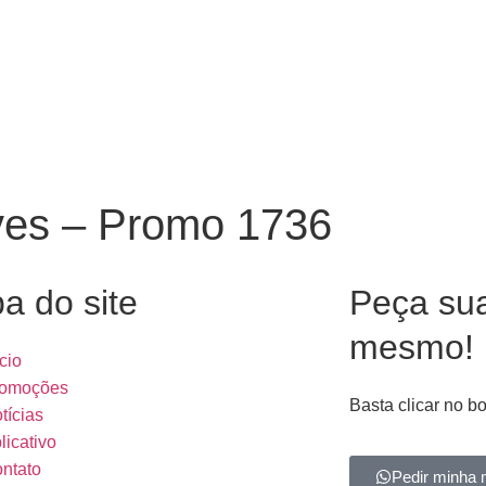
ves – Promo 1736
a do site
Peça su
mesmo!
ício
omoções
Basta clicar no b
tícias
licativo
ntato
Pedir minha 