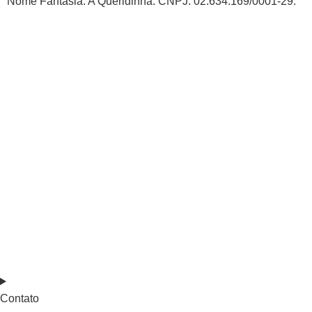
Nome Fantasia: A Queridinha. CNPJ: 02.634.169/0001-29.
Contato