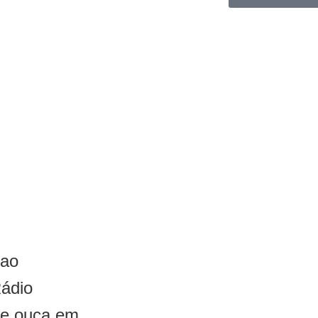
 ao
Rádio
 e ouça em