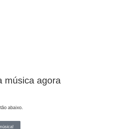
a música agora
otão abaixo.
música!