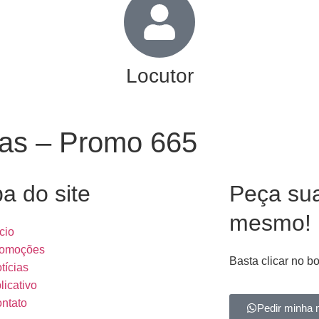
Locutor
as – Promo 665
a do site
Peça su
mesmo!
ício
omoções
Basta clicar no b
tícias
licativo
ntato
Pedir minha 