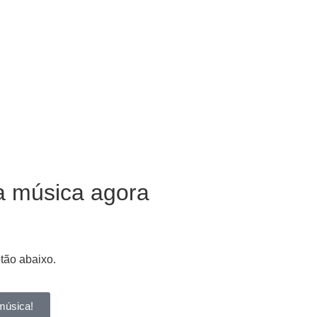
a música agora
otão abaixo.
música!