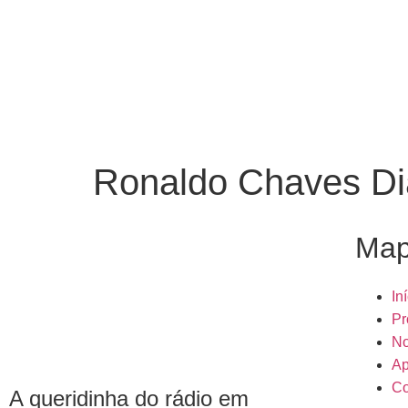
Ronaldo Chaves Di
Map
In
Pr
No
Ap
Co
A queridinha do rádio em