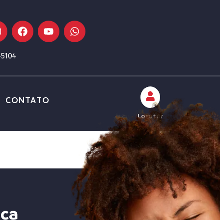
-5104
CONTATO
Locutor
ica