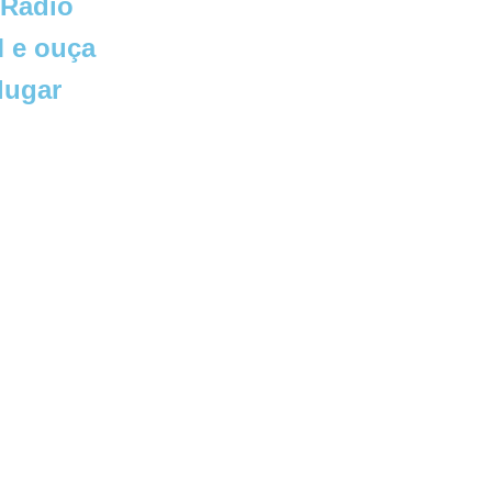
 Rádio
 e ouça
lugar