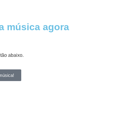
a música agora
otão abaixo.
música!