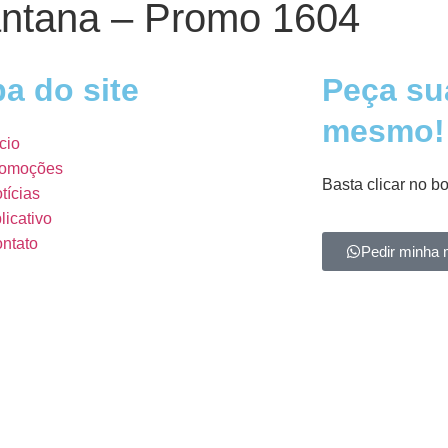
ntana – Promo 1604
a do site
Peça su
mesmo!
ício
omoções
Basta clicar no b
tícias
licativo
ntato
Pedir minha 