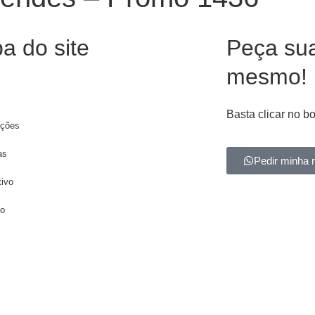
a do site
Peça su
mesmo!
Basta clicar no b
ções
as
Pedir minha 
tivo
to