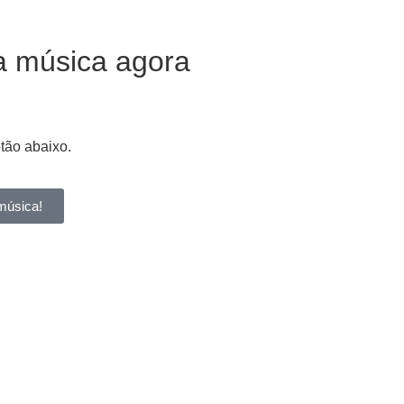
a música agora
otão abaixo.
música!