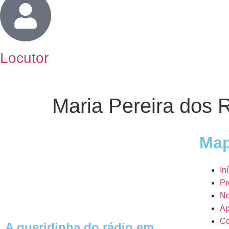
Locutor
Maria Pereira dos 
Map
In
Pr
No
Ap
Co
A queridinha do rádio em