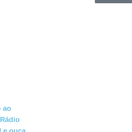
 ao
 Rádio
 e ouça