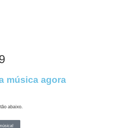
9
a música agora
otão abaixo.
música!