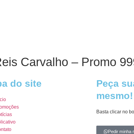
Reis Carvalho – Promo 99
a do site
Peça su
mesmo!
ício
omoções
Basta clicar no b
tícias
licativo
ntato
Pedir minha 