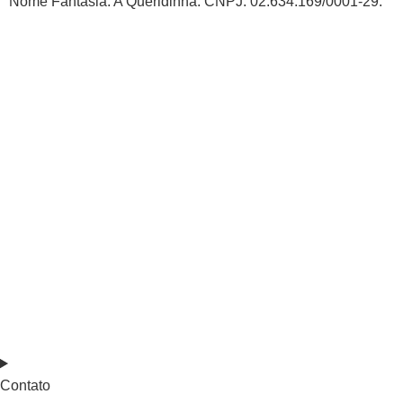
Nome Fantasia: A Queridinha. CNPJ: 02.634.169/0001-29.
Contato