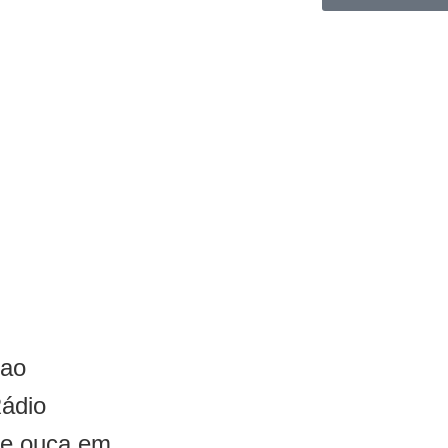
 ao
Rádio
 e ouça em