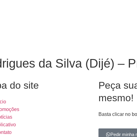
rigues da Silva (Dijé) – 
a do site
Peça su
mesmo!
ício
omoções
Basta clicar no b
tícias
licativo
ntato
Pedir minha 