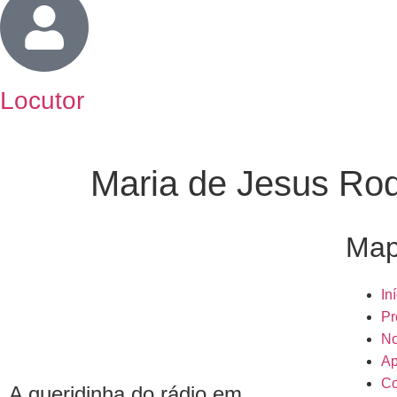
Locutor
Maria de Jesus Rod
Map
In
Pr
No
Ap
Co
A queridinha do rádio em