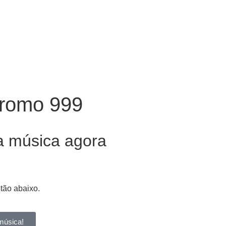
Promo 999
a música agora
otão abaixo.
música!