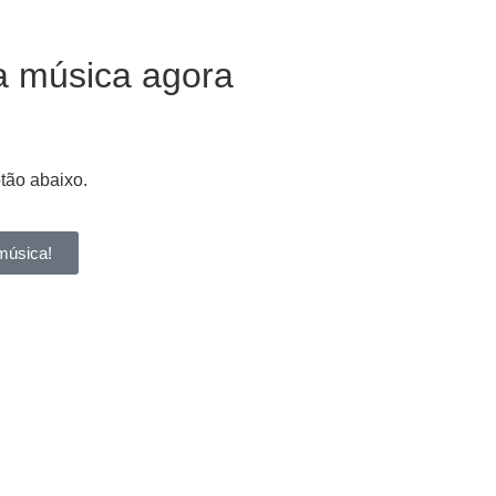
a música agora
otão abaixo.
música!