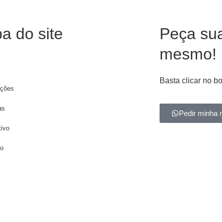
a do site
Peça su
mesmo!
Basta clicar no b
ções
as
Pedir minha 
tivo
to