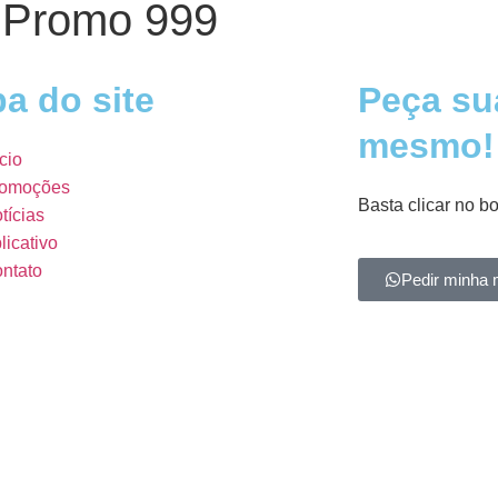
 Promo 999
a do site
Peça su
mesmo!
ício
omoções
Basta clicar no b
tícias
licativo
ntato
Pedir minha 