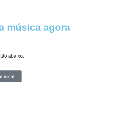
a música agora
otão abaixo.
música!