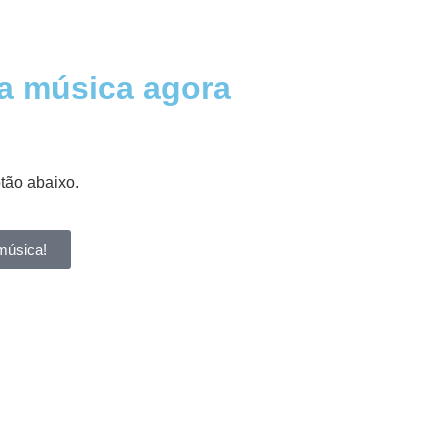
a música agora
otão abaixo.
música!