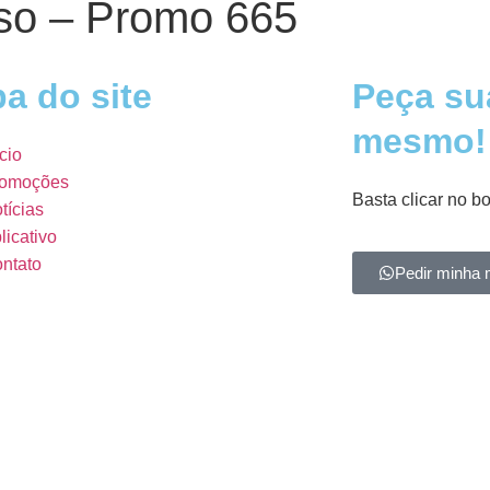
so – Promo 665
a do site
Peça su
mesmo!
ício
omoções
Basta clicar no b
tícias
licativo
ntato
Pedir minha 