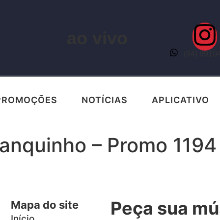
ao vivo
(94) 9910
PROMOÇÕES
NOTÍCIAS
APLICATIVO
ranquinho – Promo 1194
Peça sua mú
Mapa do site
Início