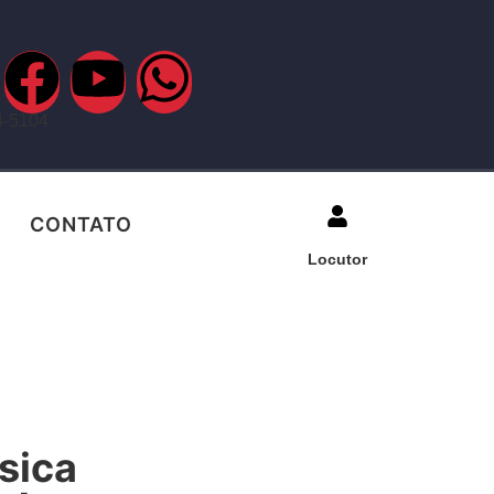
4-5104
CONTATO
Locutor
sica