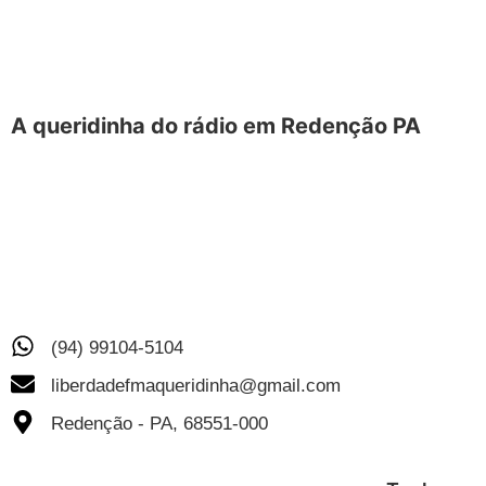
A queridinha do rádio em Redenção PA
A Liberdade FM é um espaço de diálogo,
participação e identidade local. É a rádio que celebra
o que Redenção tem de melhor, com paixão,
compromisso e liberdade, somos a voz e a alma da
cidade.
(94) 99104-5104
liberdadefmaqueridinha@gmail.com
Redenção - PA, 68551-000