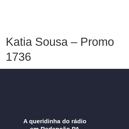
Katia Sousa – Promo
1736
A queridinha do rádio
em Redenção PA