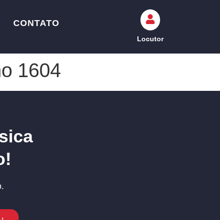
CONTATO
Locutor
mo 1604
sica
o!
.