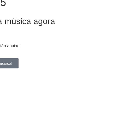
65
a música agora
otão abaixo.
música!