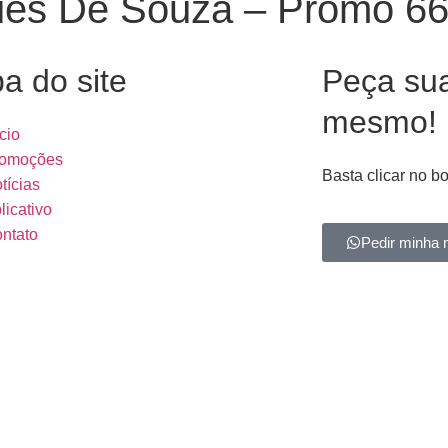
gues De Souza – Promo 6
a do site
Peça su
mesmo!
ício
omoções
Basta clicar no b
tícias
licativo
ntato
Pedir minha 