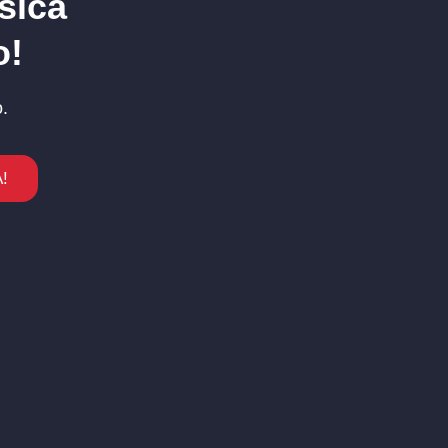
sica
o!
.
!