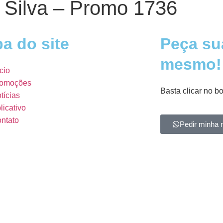
a Silva – Promo 1736
a do site
Peça su
mesmo!
ício
omoções
Basta clicar no b
tícias
licativo
ntato
Pedir minha 