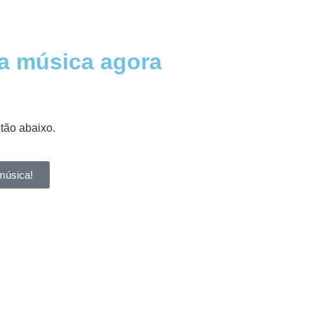
a música agora
otão abaixo.
música!