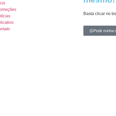
ício
omoções
Basta clicar no b
tícias
licativo
ntato
Pedir minha 