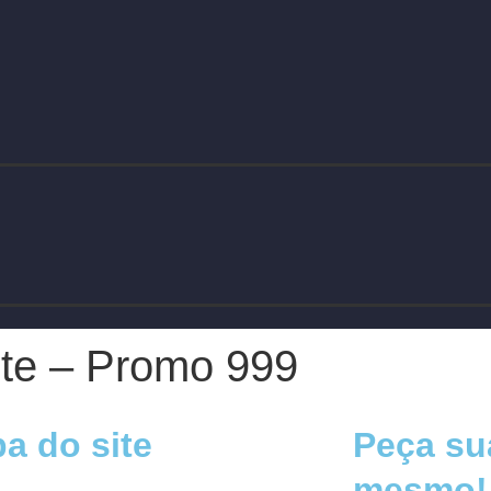
ite – Promo 999
a do site
Peça su
mesmo!