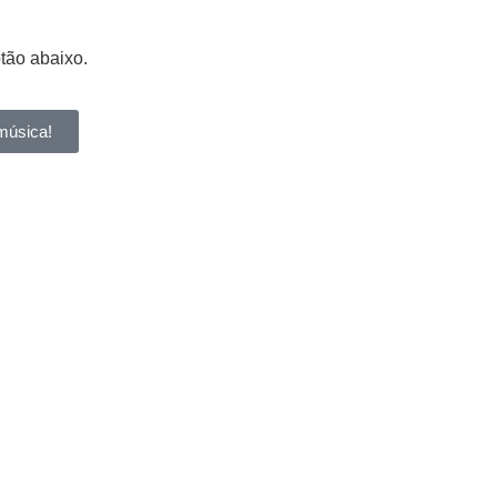
otão abaixo.
música!