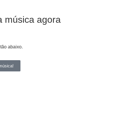
a música agora
otão abaixo.
música!