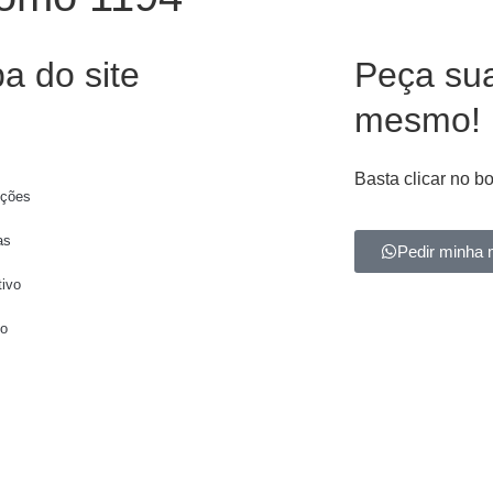
a do site
Peça su
mesmo!
Basta clicar no b
ções
as
Pedir minha 
tivo
to