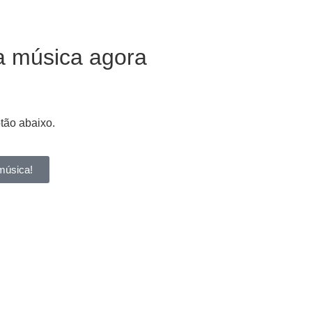
a música agora
otão abaixo.
música!