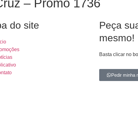
Cruz – Promo 1736
a do site
Peça su
mesmo!
ício
omoções
Basta clicar no b
tícias
licativo
ntato
Pedir minha 