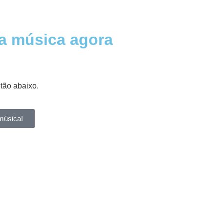
a música agora
otão abaixo.
música!