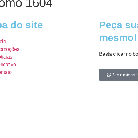
Promo 1604
a do site
Peça su
mesmo!
ício
omoções
Basta clicar no b
tícias
licativo
ntato
Pedir minha 