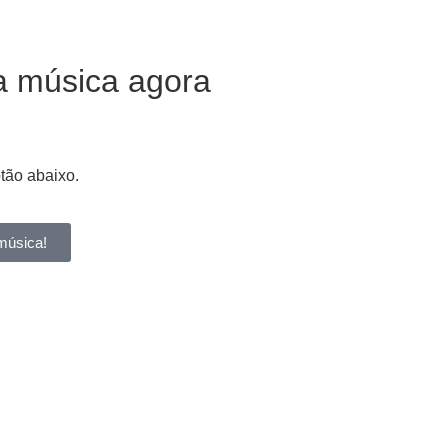
a música agora
otão abaixo.
música!