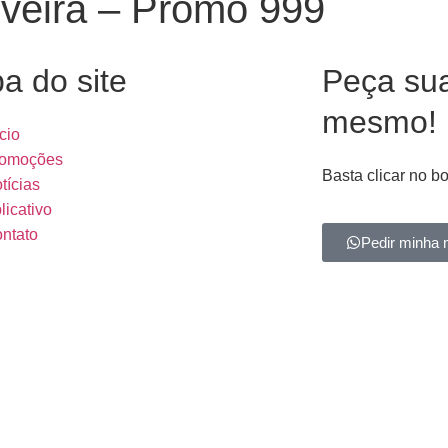
iveira – Promo 999
a do site
Peça su
mesmo!
ício
omoções
Basta clicar no b
tícias
licativo
ntato
Pedir minha 