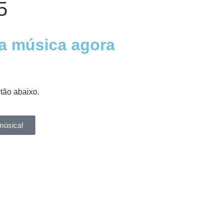
5
a música agora
otão abaixo.
música!