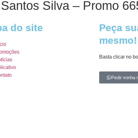
 Santos Silva – Promo 66
a do site
Peça su
mesmo!
ício
omoções
Basta clicar no b
tícias
licativo
ntato
Pedir minha 