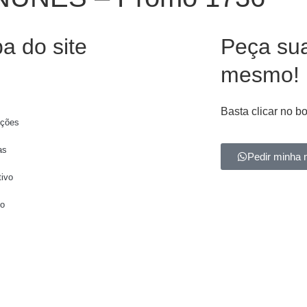
a do site
Peça su
mesmo!
Basta clicar no b
ções
as
Pedir minha 
tivo
to