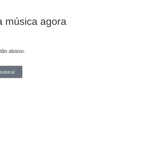
a música agora
otão abaixo.
música!