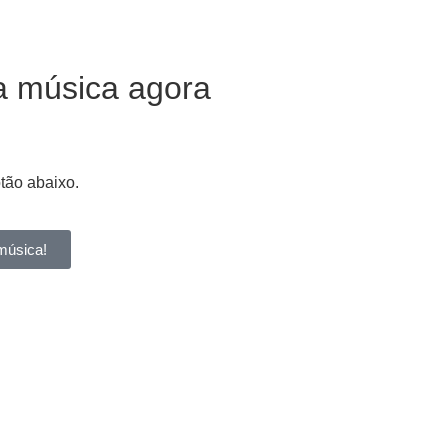
a música agora
otão abaixo.
música!