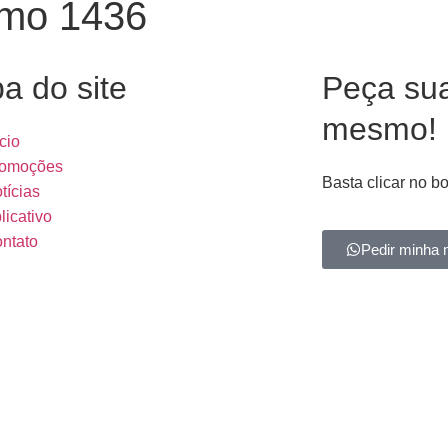
omo 1436
a do site
Peça su
mesmo!
ício
omoções
Basta clicar no b
tícias
licativo
ntato
Pedir minha 